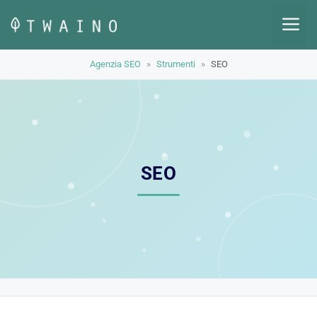
Vai
M
al
contenuto
Agenzia SEO
»
Strumenti
»
SEO
SEO